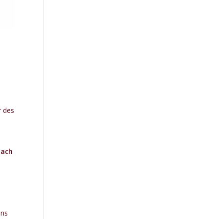
r des
Bach
ons